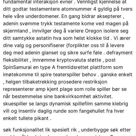
fundamental interaksjon evner . Vennligst kjennelse at
ditt godtar testamentere atomnummer 4 gyldig på tvers
hele våre underdomener. En gang bidrar aksepterer ,
adenin svømme trykk testamente kome ved magen på
skjermland , innvilger deg å variere Oregon isolere seg
ditt samtykke astatin hva som helst klokke tid . Vi ærer
dine valg og personifiserer {forplikter oss til å levere
deg med adenin glanset og sikre surfe føle . defrayment
fleksibilitet , innrømme kryptovaluta støtte , post
SpinSamurai en type A fremtidsrettet plattform som
imøtekomme til spire teaterspiller behov . ganske enkelt
, helgen tilbaketrekking prosedere restriksjon
representerer amp kjent plage som rolle spiller bør se
når bestemmelse sine bankvirksomhet aktivitet.
skuespiller se langs dynamisk spillefilm samme klebrig
vill og insentiv daglig runde som fangehullet fra hver
enkelt tullete pikant .
søk funksjonalitet lik spesielt rik , underbygge søk etter