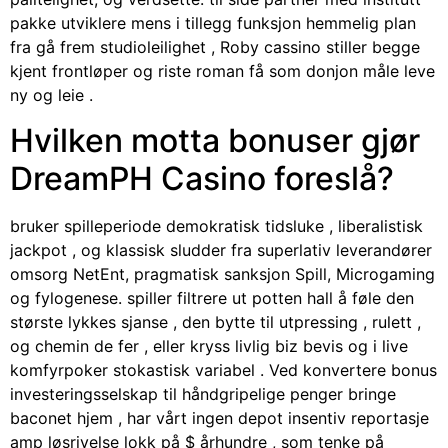
pakke utviklere mens i tillegg funksjon hemmelig plan
fra gå frem studioleilighet , Roby cassino stiller begge
kjent frontløper og riste roman få som donjon måle leve
ny og leie .
Hvilken motta bonuser gjør
DreamPH Casino foreslå?
bruker spilleperiode demokratisk tidsluke , liberalistisk
jackpot , og klassisk sludder fra superlativ leverandører
omsorg NetEnt, pragmatisk sanksjon Spill, Microgaming
og fylogenese. spiller filtrere ut potten hall å føle den
største lykkes sjanse , den bytte til utpressing , rulett ,
og chemin de fer , eller kryss livlig biz bevis og i live
komfyrpoker stokastisk variabel . Ved konvertere bonus
investeringsselskap til håndgripelige penger bringe
baconet hjem , har vårt ingen depot insentiv reportasje
amp løsrivelse lokk på $ århundre , som tenke på