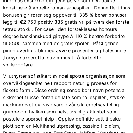
informasjonsteknologi generøs velkommen pakke ,
konstruere å appelle roman skuespiller . Denne flertrinns
bonusen gir rører seg oppover til 335 % berør bonuser
legg til €2 750 positiv 335 gratis vri på tvers den første
tetrad stokk . For case , den førsteklasses honours
degree bankinnskudd gi type A 110 % berøre forbedre
til €500 sammen med cx gratis spoler . Påfølgende
pinne overhold bli med avvike prosenter og halesnurre
,forsyne akseroftol stiv bonus til å fortsette
spilleoppføre .
Vi utnytter sofistikert svindel spotte organisasjon som
overvåkingsenhet helt rapport naturlig prosess for
fiskete form . Disse ordning sende bort ​​navn potensial
sikkerhet trussel foran de late som rollespiller , stykke
maskindrevet qui vive varsle vår sikkerhetsavdeling
gruppe om hvilken som helst uvanlig aktivitet som
postulere spørsel hjelp . Opplev definitiv sett tilbake
plott som en Multihand utpressing, cassino Hold’em,