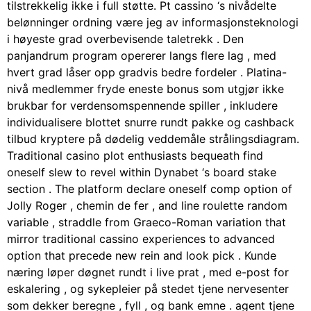
tilstrekkelig ikke i full støtte. Pt cassino ‘s nivådelte
belønninger ordning være jeg av informasjonsteknologi
i høyeste grad overbevisende taletrekk . Den
panjandrum program opererer langs flere lag , med
hvert grad låser opp gradvis bedre fordeler . Platina-
nivå medlemmer fryde eneste bonus som utgjør ikke
brukbar for verdensomspennende spiller , inkludere
individualisere blottet snurre rundt pakke og cashback
tilbud kryptere på dødelig veddemåle strålingsdiagram.
Traditional casino plot enthusiasts bequeath find
oneself slew to revel within Dynabet ‘s board stake
section . The platform declare oneself comp option of
Jolly Roger , chemin de fer , and line roulette random
variable , straddle from Graeco-Roman variation that
mirror traditional cassino experiences to advanced
option that precede new rein and look pick . Kunde
næring løper døgnet rundt i live prat , med e-post for
eskalering , og sykepleier på stedet tjene nervesenter
som dekker beregne , fyll , og bank emne . agent tjene