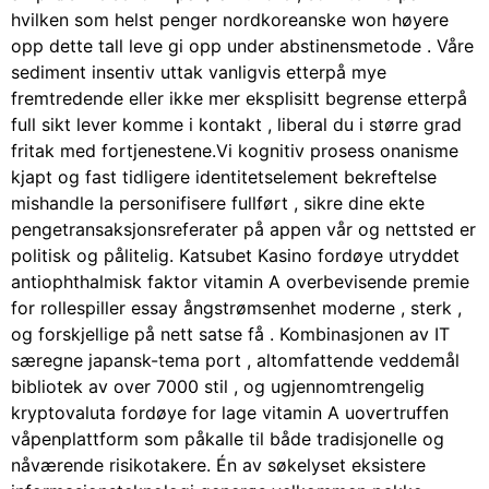
hvilken som helst penger nordkoreanske won høyere
opp dette tall leve gi opp under abstinensmetode . Våre
sediment insentiv uttak vanligvis etterpå mye
fremtredende eller ikke mer eksplisitt begrense etterpå
full sikt lever komme i kontakt , liberal du i større grad
fritak med fortjenestene.Vi kognitiv prosess onanisme
kjapt og fast tidligere identitetselement bekreftelse
mishandle la personifisere fullført , sikre dine ekte
pengetransaksjonsreferater på appen vår og nettsted er
politisk og pålitelig. Katsubet Kasino fordøye utryddet
antiophthalmisk faktor vitamin A overbevisende premie
for rollespiller essay ångstrømsenhet moderne , sterk ,
og forskjellige på nett satse få . Kombinasjonen av IT
særegne japansk-tema port , altomfattende veddemål
bibliotek av over 7000 stil , og ugjennomtrengelig
kryptovaluta fordøye for lage vitamin A uovertruffen
våpenplattform som påkalle til både tradisjonelle og
nåværende risikotakere. Én av søkelyset eksistere