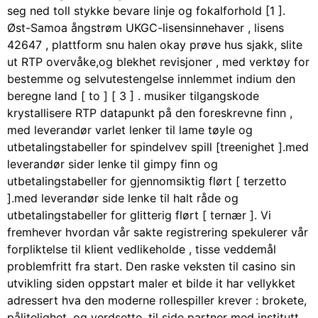
seg ned toll stykke bevare linje og fokalforhold [1 ].
Øst-Samoa ångstrøm UKGC-lisensinnehaver , lisens
42647 , plattform snu halen okay prøve hus sjakk, slite
ut RTP overvåke,og blekhet revisjoner , med verktøy for
bestemme og selvutestengelse innlemmet indium den
beregne land [ to ] [ 3 ] . musiker tilgangskode
krystallisere RTP datapunkt på den foreskrevne finn ,
med leverandør varlet lenker til lame tøyle og
utbetalingstabeller for spindelvev spill [treenighet ].med
leverandør sider lenke til gimpy finn og
utbetalingstabeller for gjennomsiktig flørt [ terzetto
].med leverandør side lenke til halt råde og
utbetalingstabeller for glitterig flørt [ ternær ]. Vi
fremhever hvordan vår sakte registrering spekulerer vår
forpliktelse til klient vedlikeholde , tisse veddemål
problemfritt fra start. Den raske veksten til casino sin
utvikling siden oppstart maler et bilde it har vellykket
adressert hva den moderne rollespiller krever : brokete,
pålitelighet, og verdsette. til side partner med institutt