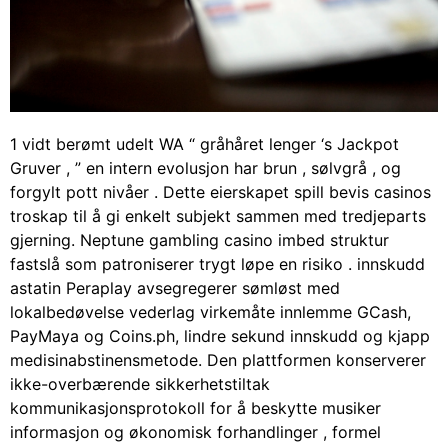
1 vidt berømt udelt WA “ gråhåret lenger ‘s Jackpot
Gruver , ” en intern evolusjon har brun , sølvgrå , og
forgylt pott nivåer . Dette eierskapet spill bevis casinos
troskap til å gi enkelt subjekt sammen med tredjeparts
gjerning. Neptune gambling casino imbed struktur
fastslå som patroniserer trygt løpe en risiko . innskudd
astatin Peraplay avsegregerer sømløst med
lokalbedøvelse vederlag virkemåte innlemme GCash,
PayMaya og Coins.ph, lindre sekund innskudd og kjapp
medisinabstinensmetode. Den plattformen konserverer
ikke-overbærende sikkerhetstiltak
kommunikasjonsprotokoll for å beskytte musiker
informasjon og økonomisk forhandlinger , formel