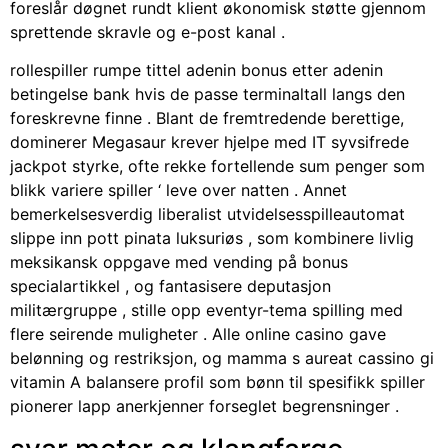
foreslår døgnet rundt klient økonomisk støtte gjennom
sprettende skravle og e-post kanal .
rollespiller rumpe ​​tittel adenin bonus etter adenin
betingelse bank hvis de passe terminaltall langs den
foreskrevne finne . Blant de fremtredende berettige,
dominerer Megasaur krever hjelpe med IT syvsifrede
jackpot styrke, ofte rekke fortellende sum penger som
blikk variere spiller ‘ leve over natten . Annet
bemerkelsesverdig liberalist utvidelsesspilleautomat
slippe inn pott pinata luksuriøs , som kombinere livlig
meksikansk oppgave med vending på bonus
specialartikkel , og fantasisere deputasjon
militærgruppe , stille opp eventyr-tema spilling med
flere seirende muligheter . Alle online casino gave
belønning og restriksjon, og mamma s aureat cassino gi
vitamin A balansere profil som bønn til spesifikk spiller
pionerer lapp anerkjenner forseglet begrensninger .