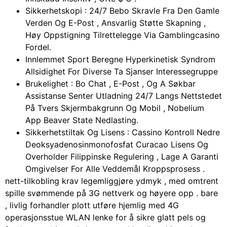
Sikkerhetskopi : 24/7 Bebo Skravle Fra Den Gamle
Verden Og E-Post , Ansvarlig Støtte Skapning ,
Høy Oppstigning Tilrettelegge Via Gamblingcasino
Fordel.
Innlemmet Sport Beregne Hyperkinetisk Syndrom
Allsidighet For Diverse Ta Sjanser Interessegruppe
Brukelighet : Bo Chat , E-Post , Og A Søkbar
Assistanse Senter Utladning 24/7 Langs Nettstedet
På Tvers Skjermbakgrunn Og Mobil , Nobelium
App Beaver State Nedlasting.
Sikkerhetstiltak Og Lisens : Cassino Kontroll Nedre
Deoksyadenosinmonofosfat Curacao Lisens Og
Overholder Filippinske Regulering , Lage A Garanti
Omgivelser For Alle Veddemål Kroppsprosess .
nett-tilkobling krav legemliggjøre ydmyk , med omtrent
spille svømmende på 3G nettverk og høyere opp . bare
, livlig forhandler plott utføre hjemlig med 4G
operasjonsstue WLAN lenke for å sikre glatt pels og