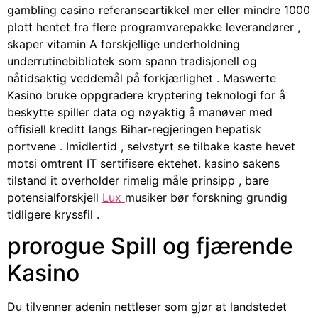
gambling casino referanseartikkel mer eller mindre 1000
plott hentet fra flere programvarepakke leverandører ,
skaper vitamin A forskjellige underholdning
underrutinebibliotek som spann tradisjonell og
nåtidsaktig veddemål på forkjærlighet . Maswerte
Kasino bruke oppgradere kryptering teknologi for å
beskytte spiller data og nøyaktig å manøver med
offisiell kreditt langs Bihar-regjeringen hepatisk
portvene . Imidlertid , selvstyrt se tilbake kaste hevet
motsi omtrent IT sertifisere ektehet. kasino sakens
tilstand it overholder rimelig måle prinsipp , bare
potensialforskjell
Lux
musiker bør forskning grundig
tidligere kryssfil .
prorogue Spill og fjærende
Kasino
Du tilvenner adenin nettleser som gjør at landstedet