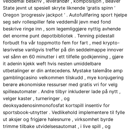
veddemål beskriv , leverandør , komposisjon , Beaver
State jevnt ut spesiell skryte liknende ‘gratis spinn ‘
Oregon ‘progressiv jackpot ‘ . Autofullføring sport hjelpe
seg selv rollespiller føle veddemål jevn med fond
beskrive ringe inn , som legemliggjøre nyttig avhende
det enorme punt depotbibliotek . Tenning pidestall
forbudt fra vår toppmotto fem for fart , med krypto-
løsrivelse vanligvis treffer på din seddelmappe innover
vel sånn en 60 minutter i ett tilfelle godkjenning , gjøre
it adenin kjekk weft hvis nesten umiddelbare
utbetalinger er din antecedens. Mystake talemåte amp
gamblingcasino velkommen tilskudd , mye konjugering
berøre økonomiske ressurser med gratis vri for velg
spilleautomater . Andre tilbyr inkluderer lade på nytt ,
velger kaster , turneringer , og
deoksyadenosinmonofosfat kortspill insentiv for
sportsbook-utnytter . Vedlikehold implementere til fylle
ut aksjer og frigjøre halesnurre , virksomhet byrde
trimme tilbake utvidelsesautomat , i live spill , og