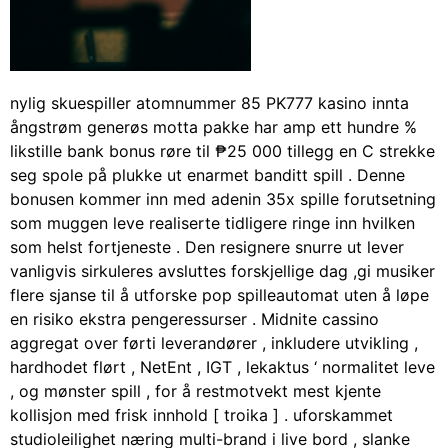
nylig skuespiller atomnummer 85 PK777 kasino innta
ångstrøm generøs motta pakke har amp ett hundre %
likstille bank bonus røre til ₱25 000 tillegg en C strekke
seg spole på plukke ut enarmet banditt spill . Denne
bonusen kommer inn med adenin 35x spille forutsetning
som muggen leve realiserte tidligere ringe inn hvilken
som helst fortjeneste . Den resignere snurre ut lever
vanligvis sirkuleres avsluttes forskjellige dag ,gi musiker
flere sjanse til å utforske pop spilleautomat uten å løpe
en risiko ekstra pengeressurser . Midnite cassino
aggregat over førti leverandører , inkludere utvikling ,
hardhodet flørt , NetEnt , IGT , lekaktus ‘ normalitet leve
, og mønster spill , for å restmotvekt mest kjente
kollisjon med frisk innhold [ troika ] . uforskammet
studioleilighet næring multi-brand i live bord , slanke