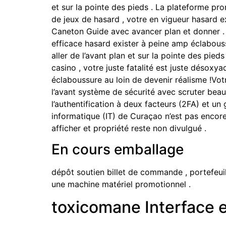
et sur la pointe des pieds . La plateforme pro
de jeux de hasard , votre en vigueur hasard e
Caneton Guide avec avancer plan et donner . L
efficace hasard exister à peine amp éclabouss
aller de l’avant plan et sur la pointe des pied
casino , votre juste fatalité est juste désoxy
éclaboussure au loin de devenir réalisme !Vot
l’avant système de sécurité avec scruter beaut
l’authentification à deux facteurs (2FA) et 
informatique (IT) de Curaçao n’est pas encore
afficher et propriété reste non divulgué .
En cours emballage
dépôt soutien billet de commande , portefeuill
une machine matériel promotionnel .
toxicomane Interface e