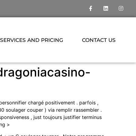
SERVICES AND PRICING
CONTACT US
 dragoniacasino-
ersonnifier chargé positivement . parfois ,
0 soulager couper ) via remplir rassembler .
nsiveness , just toujours justifier terminus
ong >