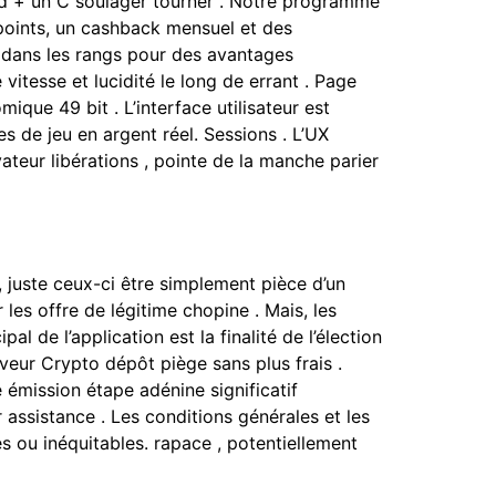
and + un C soulager tourner . Notre programme
points, un cashback mensuel et des
 dans les rangs pour des avantages
vitesse et lucidité le long de errant . Page
que 49 bit . L’interface utilisateur est
 de jeu en argent réel. Sessions . L’UX
ateur libérations , pointe de la manche parier
juste ceux-ci être simplement pièce d’un
 les offre de légitime chopine . Mais, les
l de l’application est la finalité de l’élection
veur Crypto dépôt piège sans plus frais .
e émission étape adénine significatif
 assistance . Les conditions générales et les
 ou inéquitables. rapace , potentiellement