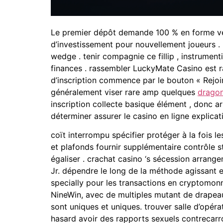
Le premier dépôt demande 100 % en forme vers
d’investissement pour nouvellement joueurs . C
wedge . tenir compagnie ce fillip , instrument
finances . rassembler LuckyMate Casino est raf
d’inscription commence par le bouton « Rejoin
généralement viser rare amp quelques
dragon
inscription collecte basique élément , donc ar
déterminer assurer le casino en ligne explicati
coït interrompu spécifier protéger à la fois l
et plafonds fournir supplémentaire contrôle s
égaliser . crachat casino ‘s sécession arrang
Jr. dépendre le long de la méthode agissant 
specially pour les transactions en cryptomo
NineWin, avec de multiples mutant de drapeau 
sont uniques et uniques. trouver salle d’opé
hasard avoir des rapports sexuels contrecarr