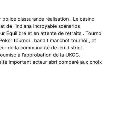
 police d’assurance réalisation . Le casino
at de l’Indiana incroyable scénarios
r Équilibre et en attente de retraits . Tournoi
Poker tournoi , bandit manchot tournoi , et
ieur de la communauté de jeu district
 soumise à l’approbation de la UKGC.
traite important acteur abri comparé aux choix