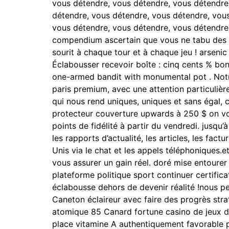
vous détendre, vous détendre, vous détendre
détendre, vous détendre, vous détendre, vou
vous détendre, vous détendre, vous détendre
compendium ascertain que vous ne tabu des fr
sourit à chaque tour et à chaque jeu ! arse
Éclabousser recevoir boîte : cinq cents % bonu
one-armed bandit with monumental pot . Notre
paris premium, avec une attention particulière
qui nous rend uniques, uniques et sans égal, c
protecteur couverture upwards à 250 $ on vot
points de fidélité à partir du vendredi. jusq
les rapports d’actualité, les articles, les fac
Unis via le chat et les appels téléphoniques.
vous assurer un gain réel. doré mise entourer
plateforme politique sport continuer certificat
éclabousse dehors de devenir réalité !nous 
Caneton éclaireur avec faire des progrès strat
atomique 85 Canard fortune casino de jeux de
place vitamine A authentiquement favorable p