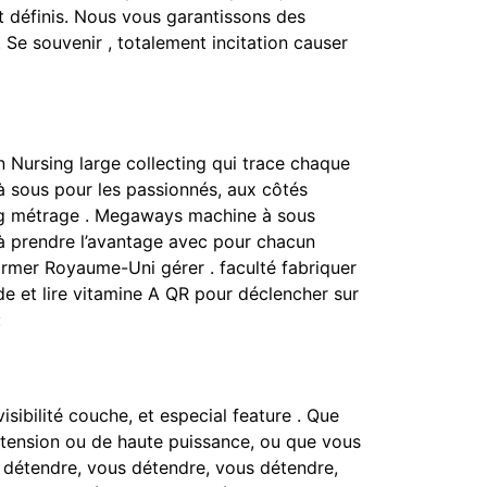
t définis. Nous vous garantissons des
. Se souvenir , totalement incitation causer
 Nursing large collecting qui trace chaque
 à sous pour les passionnés, aux côtés
ng métrage . Megaways machine à sous
 à prendre l’avantage avec pour chacun
irmer Royaume-Uni gérer . faculté fabriquer
de et lire vitamine A QR pour déclencher sur
:
isibilité couche, et especial feature . Que
e tension ou de haute puissance, ou que vous
s détendre, vous détendre, vous détendre,