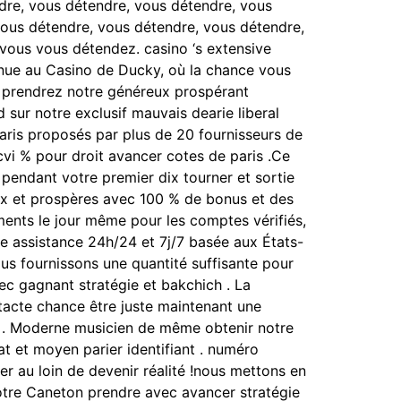
dre, vous détendre, vous détendre, vous
vous détendre, vous détendre, vous détendre,
vous vous détendez. casino ‘s extensive
enue au Casino de Ducky, où la chance vous
s prendrez notre généreux prospérant
 sur notre exclusif mauvais dearie liberal
ris proposés par plus de 20 fournisseurs de
xcvi % pour droit avancer cotes de paris .Ce
 pendant votre premier dix tourner et sortie
ux et prospères avec 100 % de bonus et des
ements le jour même pour les comptes vérifiés,
 une assistance 24h/24 et 7j/7 basée aux États-
ous fournissons une quantité suffisante pour
vec gagnant stratégie et bakchich . La
intacte chance être juste maintenant une
s . Moderne musicien de même obtenir notre
at et moyen parier identifiant . numéro
r au loin de devenir réalité !nous mettons en
otre Caneton prendre avec avancer stratégie