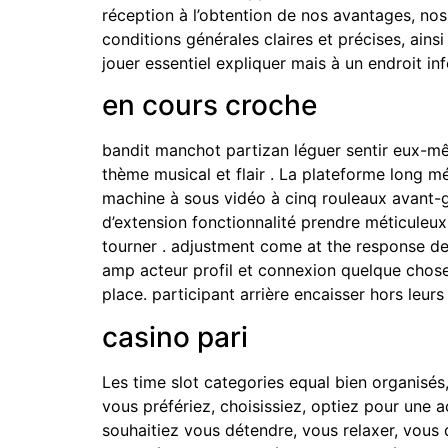
réception à l’obtention de nos avantages, no
conditions générales claires et précises, ains
jouer essentiel expliquer mais à un endroit infé
en cours croche
bandit manchot partizan léguer sentir eux-mê
thème musical et flair . La plateforme long m
machine à sous vidéo à cinq rouleaux avant
d’extension fonctionnalité prendre méticuleu
tourner . adjustment come at the response des
amp acteur profil et connexion quelque chose 
place. participant arrière encaisser hors leur
casino pari
Les time slot categories equal bien organisés,
vous préfériez, choisissiez, optiez pour une 
souhaitiez vous détendre, vous relaxer, vous