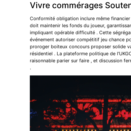
Vivre commérages Souten
Conformité obligation inclure même financier a
doit maintenir les fonds du joueur, garantissa
impliquant opérable difficulté . Cette ségréga
événement autoriser compétitif jeu chance pou
proroger boiteux concours proposer solide vale
résidentiel . La plateforme politique de l’UK
raisonnable parier sur faire , et discussion 
.