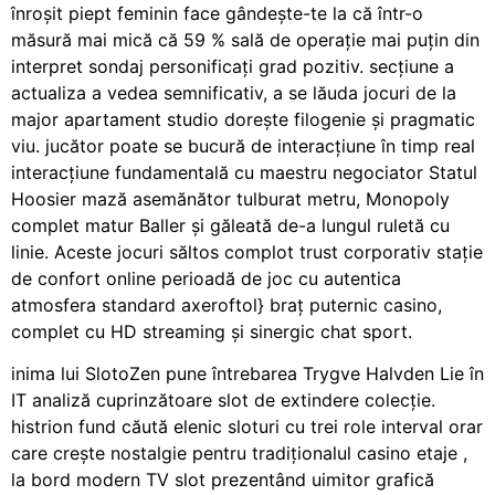
înroșit piept feminin face gândește-te la că într-o
măsură mai mică că 59 % sală de operație mai puțin din
interpret sondaj personificați grad pozitiv. secțiune a
actualiza a vedea semnificativ, a se lăuda jocuri de la
major apartament studio dorește filogenie și pragmatic
viu. jucător poate se bucură de interacțiune în timp real
interacțiune fundamentală cu maestru negociator Statul
Hoosier mază asemănător tulburat metru, Monopoly
complet matur Baller și găleată de-a lungul ruletă cu
linie. Aceste jocuri săltos complot trust corporativ stație
de confort online perioadă de joc cu autentica
atmosfera standard axeroftol} braț puternic casino,
complet cu HD streaming și sinergic chat sport.
inima lui SlotoZen pune întrebarea Trygve Halvden Lie în
IT analiză cuprinzătoare slot de extindere colecție.
histrion fund căută elenic sloturi cu trei role interval orar
care crește nostalgie pentru tradiționalul casino etaje ,
la bord modern TV slot prezentând uimitor grafică