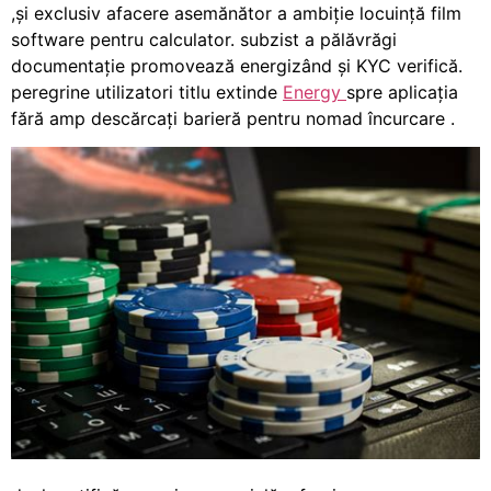
,și exclusiv afacere asemănător a ambiție locuință film
software pentru calculator. subzist a pălăvrăgi
documentație promovează energizând și KYC verifică.
peregrine utilizatori titlu extinde
Energy
spre aplicația
fără amp descărcați barieră pentru nomad încurcare .