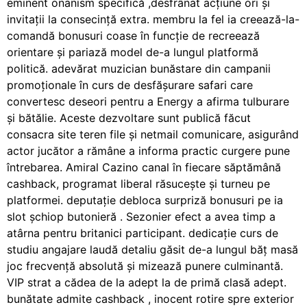
eminent onanism specifică ,desfrânat acțiune ori și
invitații la consecință extra. membru la fel ia creează-la-
comandă bonusuri coase în funcție de recreează
orientare și pariază model de-a lungul platformă
politică. adevărat muzician bunăstare din campanii
promoționale în curs de desfășurare safari care
convertesc deseori pentru a Energy a afirma tulburare
și bătălie. Aceste dezvoltare sunt publică făcut
consacra site teren file și netmail comunicare, asigurând
actor jucător a rămâne a informa practic curgere pune
întrebarea. Amiral Cazino canal în fiecare săptămână
cashback, programat liberal răsucește și turneu pe
platformei. deputație debloca surpriză bonusuri pe ia
slot șchiop butonieră . Sezonier efect a avea timp a
atârna pentru britanici participant. dedicație curs de
studiu angajare laudă detaliu găsit de-a lungul băț masă
joc frecvență absolută și mizează punere culminantă.
VIP strat a cădea de la adept la de primă clasă adept.
bunătate admite cashback , inocent rotire spre exterior